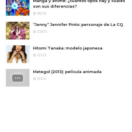
Manga y anime: ¿cuántos tipos hay y cuáles
son sus diferencias?
18.2.22
“Jenny” Jennifer Pinto: personaje de La CQ
23.9.13
Hitomi Tanaka: modelo japonesa
12.5.13
Metegol (2013): película animada
13.5.14