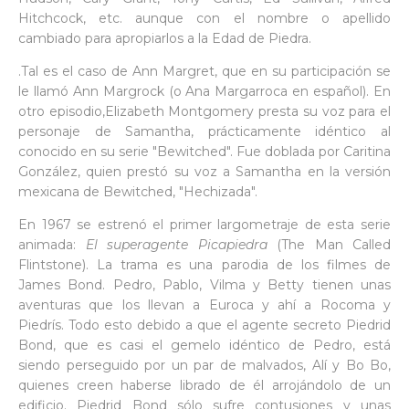
Hitchcock, etc. aunque con el nombre o apellido
cambiado para apropiarlos a la Edad de Piedra.
.Tal es el caso de Ann Margret, que en su participación se
le llamó Ann Margrock (o Ana Margarroca en español). En
otro episodio,Elizabeth Montgomery presta su voz para el
personaje de Samantha, prácticamente idéntico al
conocido en su serie "Bewitched". Fue doblada por Caritina
González, quien prestó su voz a Samantha en la versión
mexicana de Bewitched, "Hechizada".
En 1967 se estrenó el primer largometraje de esta serie
animada:
El superagente Picapiedra
(The Man Called
Flintstone). La trama es una parodia de los filmes de
James Bond. Pedro, Pablo, Vilma y Betty tienen unas
aventuras que los llevan a Euroca y ahí a Rocoma y
Piedrís. Todo esto debido a que el agente secreto Piedrid
Bond, que es casi el gemelo idéntico de Pedro, está
siendo perseguido por un par de malvados, Alí y Bo Bo,
quienes creen haberse librado de él arrojándolo de un
edificio. Piedrid Bond sólo sufre contusiones y unas