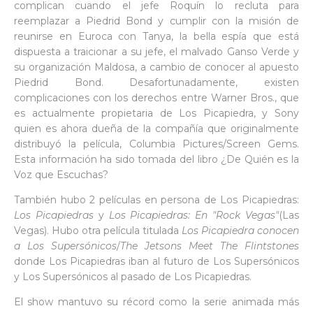
complican cuando el jefe Roquín lo recluta para
reemplazar a Piedrid Bond y cumplir con la misión de
reunirse en Euroca con Tanya, la bella espía que está
dispuesta a traicionar a su jefe, el malvado Ganso Verde y
su organización Maldosa, a cambio de conocer al apuesto
Piedrid Bond. Desafortunadamente, existen
complicaciones con los derechos entre Warner Bros., que
es actualmente propietaria de Los Picapiedra, y Sony
quien es ahora dueña de la compañía que originalmente
distribuyó la película, Columbia Pictures/Screen Gems.
Esta información ha sido tomada del libro ¿De Quién es la
Voz que Escuchas?
También hubo 2 películas en persona de Los Picapiedras:
Los Picapiedras
y
Los Picapiedras: En "Rock Vegas"
(Las
Vegas). Hubo otra película titulada
Los Picapiedra conocen
a Los Supersónicos
/
The Jetsons Meet The Flintstones
donde Los Picapiedras iban al futuro de Los Supersónicos
y Los Supersónicos al pasado de Los Picapiedras.
El show mantuvo su récord como la serie animada más