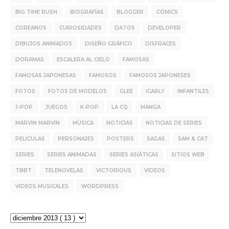
BIG TIME RUSH
BIOGRAFÍAS
BLOGGER
CÓMICS
COREANOS
CURIOSIDADES
DATOS
DEVELOPER
DIBUJOS ANIMADOS
DISEÑO GRÁFICO
DISFRACES
DORAMAS
ESCALERA AL CIELO
FAMOSAS
FAMOSAS JAPONESAS
FAMOSOS
FAMOSOS JAPONESES
FOTOS
FOTOS DE MODELOS
GLEE
ICARLY
INFANTILES
J-POP
JUEGOS
K-POP
LA CQ
MANGA
MARVIN MARVIN
MÚSICA
NOTICIAS
NOTICIAS DE SERIES
PELÍCULAS
PERSONAJES
POSTERS
SAGAS
SAM & CAT
SERIES
SERIES ANIMADAS
SERIES ASIÁTICAS
SITIOS WEB
TBBT
TELENOVELAS
VICTORIOUS
VIDEOS
VIDEOS MUSICALES
WORDPRESS