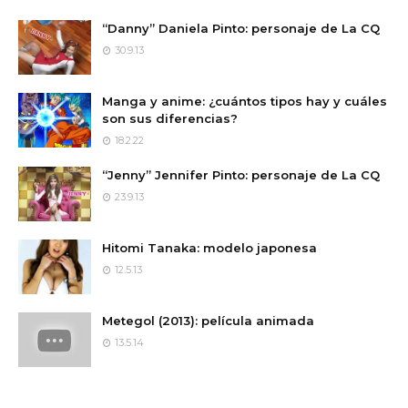
“Danny” Daniela Pinto: personaje de La CQ
30.9.13
Manga y anime: ¿cuántos tipos hay y cuáles
son sus diferencias?
18.2.22
“Jenny” Jennifer Pinto: personaje de La CQ
23.9.13
Hitomi Tanaka: modelo japonesa
12.5.13
Metegol (2013): película animada
13.5.14