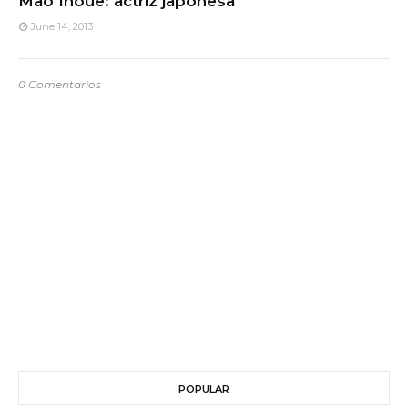
Mao Inoue: actriz japonesa
June 14, 2013
0 Comentarios
POPULAR