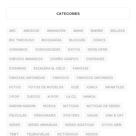
CATEGORIES
ABC
ANDROID
ANIMACIÓN
ANIME
BARBIE
BELLEZA
BIG TIME RUSH
BIOGRAFÍAS
BLOGGER
CÓMICS
COREANOS
CURIOSIDADES
DATOS
DEVELOPER
DIBUJOS ANIMADOS
DISEÑO GRÁFICO
DISFRACES
DORAMAS
ESCALERA AL CIELO
FAMOSAS
FAMOSAS JAPONESAS
FAMOSOS
FAMOSOS JAPONESES
FOTOS
FOTOS DE MODELOS
GLEE
ICARLY
INFANTILES
J-POP
JUEGOS
K-POP
LA CQ
MANGA
MARVIN MARVIN
MÚSICA
NOTICIAS
NOTICIAS DE SERIES
PELÍCULAS
PERSONAJES
POSTERS
SAGAS
SAM & CAT
SERIES
SERIES ANIMADAS
SERIES ASIÁTICAS
SITIOS WEB
TBBT
TELENOVELAS
VICTORIOUS
VIDEOS