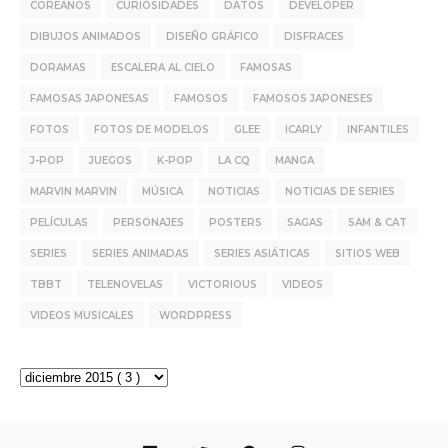
COREANOS
CURIOSIDADES
DATOS
DEVELOPER
DIBUJOS ANIMADOS
DISEÑO GRÁFICO
DISFRACES
DORAMAS
ESCALERA AL CIELO
FAMOSAS
FAMOSAS JAPONESAS
FAMOSOS
FAMOSOS JAPONESES
FOTOS
FOTOS DE MODELOS
GLEE
ICARLY
INFANTILES
J-POP
JUEGOS
K-POP
LA CQ
MANGA
MARVIN MARVIN
MÚSICA
NOTICIAS
NOTICIAS DE SERIES
PELÍCULAS
PERSONAJES
POSTERS
SAGAS
SAM & CAT
SERIES
SERIES ANIMADAS
SERIES ASIÁTICAS
SITIOS WEB
TBBT
TELENOVELAS
VICTORIOUS
VIDEOS
VIDEOS MUSICALES
WORDPRESS