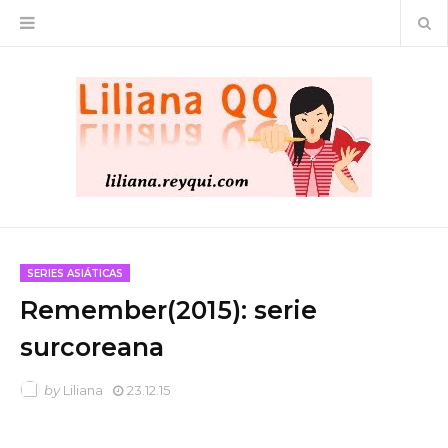
SERIES ASIÁTICAS
Remember(2015): serie
surcoreana
by
Liliana
23.12.15