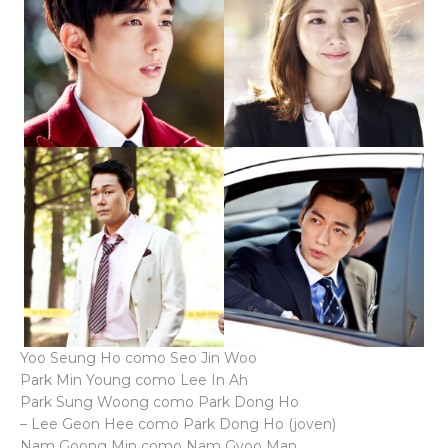
Yoo Seung Ho como Seo Jin Woo
Park Min Young como Lee In Ah
Park Sung Woong como Park Dong Ho
– Lee Geon Hee como Park Dong Ho (joven)
Nam Goong Min como Nam Gyoo Man