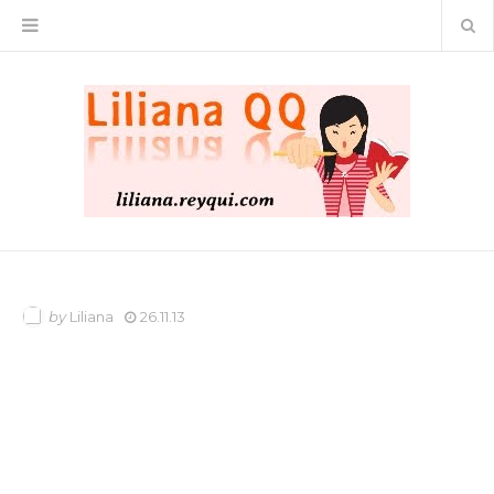
by
Liliana
26.11.13