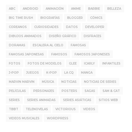
ABC
ANDROID
ANIMACIÓN
ANIME
BARBIE
BELLEZA
BIG TIME RUSH
BIOGRAFÍAS
BLOGGER
CÓMICS
COREANOS
CURIOSIDADES
DATOS
DEVELOPER
DIBUJOS ANIMADOS
DISEÑO GRÁFICO
DISFRACES
DORAMAS
ESCALERA AL CIELO
FAMOSAS
FAMOSAS JAPONESAS
FAMOSOS
FAMOSOS JAPONESES
FOTOS
FOTOS DE MODELOS
GLEE
ICARLY
INFANTILES
J-POP
JUEGOS
K-POP
LA CQ
MANGA
MARVIN MARVIN
MÚSICA
NOTICIAS
NOTICIAS DE SERIES
PELÍCULAS
PERSONAJES
POSTERS
SAGAS
SAM & CAT
SERIES
SERIES ANIMADAS
SERIES ASIÁTICAS
SITIOS WEB
TBBT
TELENOVELAS
VICTORIOUS
VIDEOS
VIDEOS MUSICALES
WORDPRESS