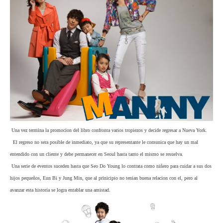
Una vez termina la promocion del libro confronta varios tropiezos y decide regresar a Nueva York.
El regreso no sera posible de inmediato, ya que su representante le comunica que hay un mal
entendido con un cliente y debe permanecer en Seoul hasta tanto el mismo se resuelva.
Una serie de eventos suceden hasta que Seo Do Young lo contrata como niñero para cuidar a sus dos
hijos pequeños, Eun Bi y Jung Min, que al prinicipio no tenian buena relacion con el, pero al
avanzar esta historia se logra entablar una amistad.