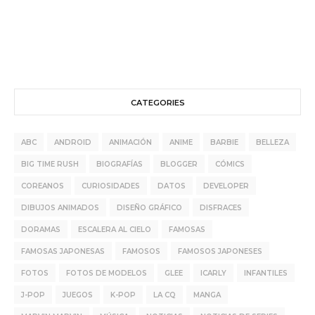
CATEGORIES
ABC
ANDROID
ANIMACIÓN
ANIME
BARBIE
BELLEZA
BIG TIME RUSH
BIOGRAFÍAS
BLOGGER
CÓMICS
COREANOS
CURIOSIDADES
DATOS
DEVELOPER
DIBUJOS ANIMADOS
DISEÑO GRÁFICO
DISFRACES
DORAMAS
ESCALERA AL CIELO
FAMOSAS
FAMOSAS JAPONESAS
FAMOSOS
FAMOSOS JAPONESES
FOTOS
FOTOS DE MODELOS
GLEE
ICARLY
INFANTILES
J-POP
JUEGOS
K-POP
LA CQ
MANGA