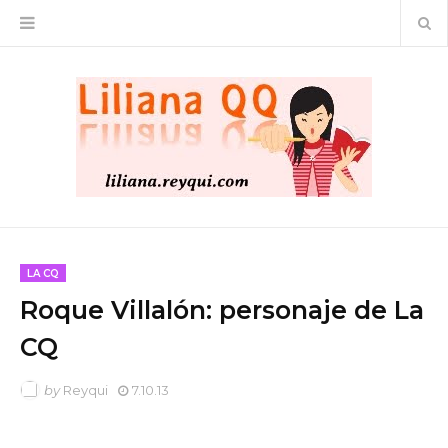
LA CQ
Roque Villalón: personaje de La
CQ
by
Reyqui
7.10.13