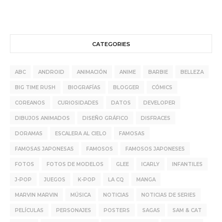
CATEGORIES
ABC
ANDROID
ANIMACIÓN
ANIME
BARBIE
BELLEZA
BIG TIME RUSH
BIOGRAFÍAS
BLOGGER
CÓMICS
COREANOS
CURIOSIDADES
DATOS
DEVELOPER
DIBUJOS ANIMADOS
DISEÑO GRÁFICO
DISFRACES
DORAMAS
ESCALERA AL CIELO
FAMOSAS
FAMOSAS JAPONESAS
FAMOSOS
FAMOSOS JAPONESES
FOTOS
FOTOS DE MODELOS
GLEE
ICARLY
INFANTILES
J-POP
JUEGOS
K-POP
LA CQ
MANGA
MARVIN MARVIN
MÚSICA
NOTICIAS
NOTICIAS DE SERIES
PELÍCULAS
PERSONAJES
POSTERS
SAGAS
SAM & CAT